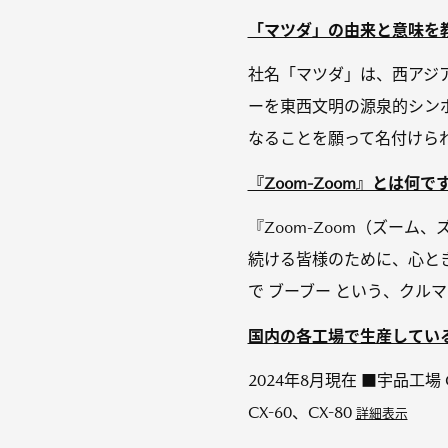
「マツダ」の由来と意味を
社名「マツダ」は、西アジア
ーを東西文明の源泉的シン
なることを願って名付けられ
『Zoom-Zoom』とは何で
『Zoom-Zoom（ズー
続ける皆様のために、心と
で ブーブー という、クルマ
国内の各工場で生産してい
2024年8月現在 ■宇品工場 
CX-60、CX-80
詳細表示