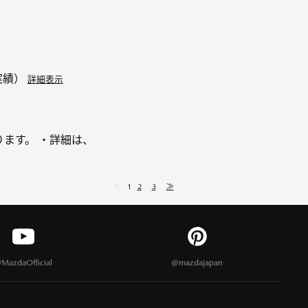
実績）
詳細表示
ります。 ・詳細は、
≪
1
2
3
≫
MazdaOfficial
@mazdajapan