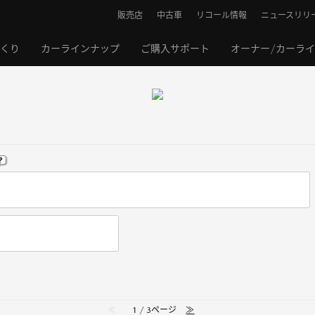
販売店
中古車
リコール情報
ニュースリリ
くり
カーラインナップ
ご購入サポート
オーナー/カーラ
≪
1 / 3ページ
≫