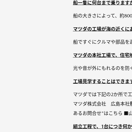
船一隻に何台まで乗ります
船の大きさによって、約80
マツダの工場が海の近くに
船ですぐにクルマや部品を
マツダの本社工場で、住宅
光や音が外にもれるのを防
工場見学することはできま
マツダでは下記の2か所で工
マツダ株式会社 広島本社敷
あるお問合せ"はこちら ■山
組立工程で、1台につき何