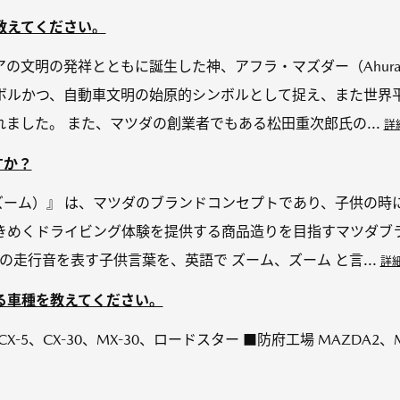
教えてください。
の文明の発祥とともに誕生した神、アフラ・マズダー（Ahura M
ボルかつ、自動車文明の始原的シンボルとして捉え、また世界
ました。 また、マツダの創業者でもある松田重次郎氏の...
詳
すか？
ム、ズーム）』 は、マツダのブランドコンセプトであり、子供の
きめくドライビング体験を提供する商品造りを目指すマツダブラ
の走行音を表す子供言葉を、英語で ズーム、ズーム と言...
詳
る車種を教えてください。
CX-5、CX-30、MX-30、ロードスター ■防府工場 MAZDA2、M