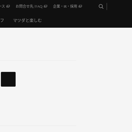
ース
お問合せ先/FAQ
企業・IR・採用
イフ
マツダと楽しむ