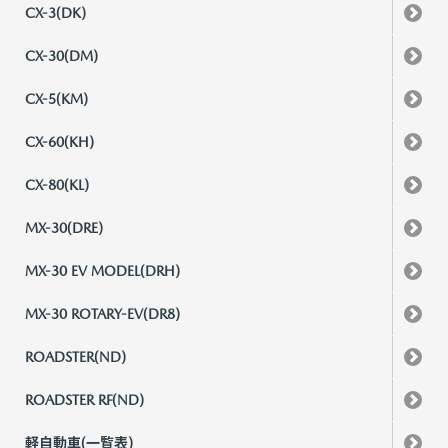
CX-3(DK)
CX-30(DM)
CX-5(KM)
CX-60(KH)
CX-80(KL)
MX-30(DRE)
MX-30 EV MODEL(DRH)
MX-30 ROTARY-EV(DR8)
ROADSTER(ND)
ROADSTER RF(ND)
軽自動車(一覧表)