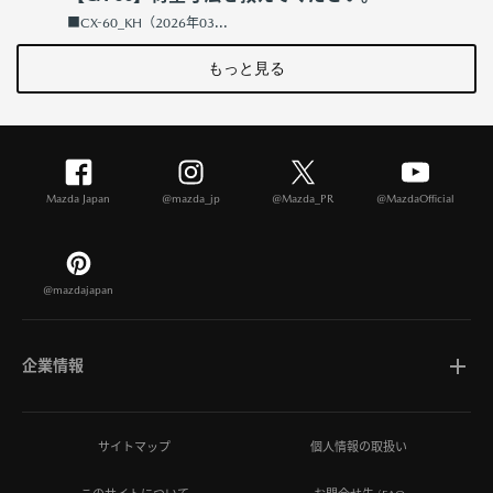
■CX-60_KH（2026年03...
もっと見る
Mazda Japan
@mazda_jp
@Mazda_PR
@MazdaOfficial
@mazdajapan
企業情報
マツダについて
サイトマップ
個人情報の取扱い