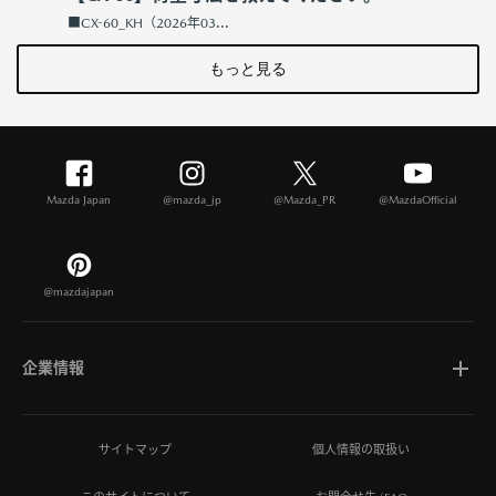
■CX-60_KH（2026年03...
もっと見る
Mazda Japan
@mazda_jp
@Mazda_PR
@MazdaOfficial
@mazdajapan
企業情報
マツダについて
サイトマップ
個人情報の取扱い