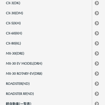
CX-3(DK)
CX-30(DM)
CX-5(KM)
CX-60(KH)
CX-80(KL)
MX-30(DRE)
MX-30 EV MODEL(DRH)
MX-30 ROTARY-EV(DR8)
ROADSTER(ND)
ROADSTER RF(ND)
軽自動車(一覧表)