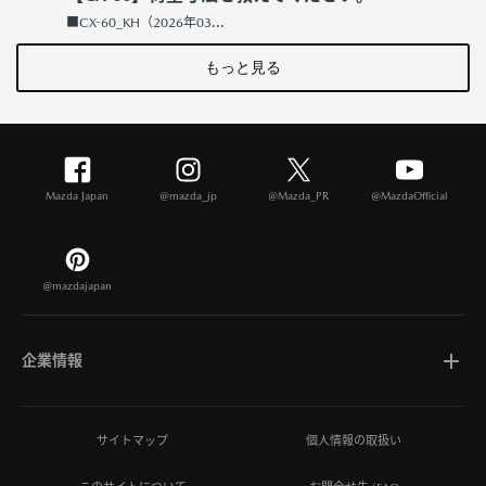
■CX-60_KH（2026年03...
もっと見る
Mazda Japan
@mazda_jp
@Mazda_PR
@MazdaOfficial
@mazdajapan
企業情報
マツダについて
サイトマップ
個人情報の取扱い