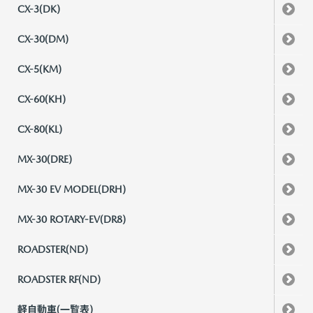
CX-3(DK)
CX-30(DM)
CX-5(KM)
CX-60(KH)
CX-80(KL)
MX-30(DRE)
MX-30 EV MODEL(DRH)
MX-30 ROTARY-EV(DR8)
ROADSTER(ND)
ROADSTER RF(ND)
軽自動車(一覧表)