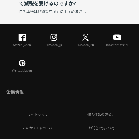
て減税を受けるのですか?
自動車税は登録翌年度分に１度軽減さ...
Mazda Japan
@mazda_jp
@Mazda_PR
@MazdaOfficial
@mazdajapan
企業情報
マツダについて
サイトマップ
個人情報の取扱い
このサイトについて
お問合せ先/FAQ
ひとを想う価値創造