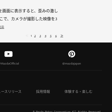
を画面に表示すると、歪みの激し
こで、カメラが撮影した映像を3
表示
≪
1
2
3
4
5
6
≫
MazdaOfficial
@mazdajapan
ュースリリース
採用情報
体験する・楽しむ
© Mazda Motor Corporation All Rights Reserved.