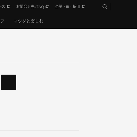
ース
お問合せ先/FAQ
企業・IR・採用
イフ
マツダと楽しむ