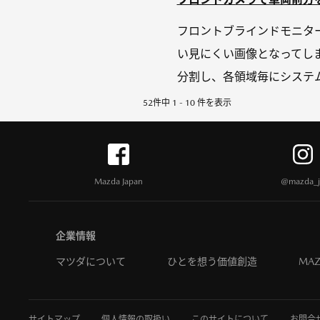
フロントブラインドモニタ
い見にくい画像となってしま
分割し、各領域毎にシステム
52件中 1 - 10 件を表示
Mazda Japan
@mazda_j
企業情報
マツダについて
ひとを想う価値創造
MAZ
サイトマップ
個人情報の取扱い
このサイトについて
お問合せ