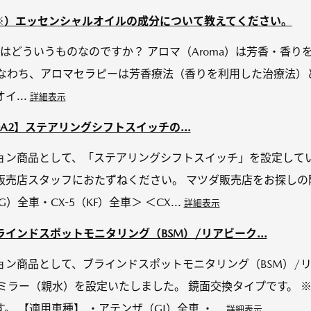
P※）エッセンシャルオイルの成分について教えてください。
はどういうものなのですか？ アロマ（Aroma）は芳香・香りを意
すなわち、アロマセラピーは芳香療法（香りを利用した治療法）
...
詳細表示
MAZDA2】ステアリングシフトスイッチの...
ョン商品として、「ステアリングシフトスイッチ」を設定してい
販売店スタッフにおたずねください。 マツダ販売店をお探しの
G）全車・CX-5（KF）全車＞ ＜CX...
詳細表示
インドスポットモニタリング（BSM）/リアビーク...
ョン商品として、ブラインドスポットモニタリング（BSM）/
ミラー（親水）を設定いたしました。 鏡面交換タイプです。 ※
 【適用車種】 ・アテンザ（GJ）全車 ・...
詳細表示