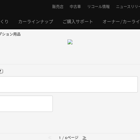
販売店
中古車
リコール情報
ニュースリリ
くり
カーラインナップ
ご購入サポート
オーナー/カーラ
プション用品
≪
1 / 6ページ
≫