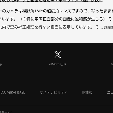
ーのカメラは視野角180°の超広角レンズですので、写ったまま
います。 （※特に車両正面部分の画像に違和感が生じる） そ
内で歪み補正処理を行ない画面に表示しています。 そ...
詳細
p
@Mazda_PR
@
DA MIRAI BASE
サステナビリティ
IR情報
ニ
先/FAQ