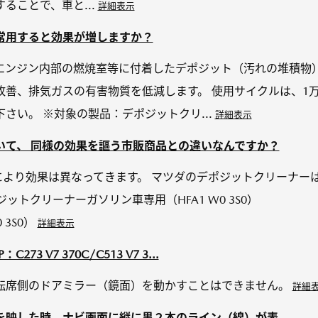
ることで、車と...
詳細表示
常用すると効果が増しますか？
エンジン内部の燃焼室等に付着したデポジット（汚れの堆積物）
改善、排気ガスの有害物質を低減します。 使用サイクルは、1
て下さい。 ※対象の製品：デポジットクリ...
詳細表示
いて、 同様の効果を謳う市販商品との違いなんですか？
により効果は異なってきます。 マツダのデポジットクリーナー
ポジットクリーナーガソリン車専用（HFA1 W0 3S0
0 3S0）
詳細表示
3 V7 370C/C513 V7 3...
転席側のドアミラー（鏡面）を動かすことはできません。
詳細
映した時、ナビ画面に縦に黒２本のライン（線）が表...