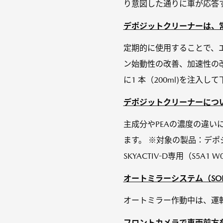
り意図した通りに車が応答す
デポジットクリーナーは、
定期的に使用することで、
ン始動性の改善、加速性の
に1 本（200ml)を注入し
デポジットクリーナーにつ
主成分やPEAの濃度の違い
ます。 ※対象の製品：デ
SKYACTIV-D専用（S5A1 W
オートミラーシステム（SOP：C27
オートミラー作動中は、運
フロントカメラで車両前方を