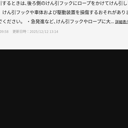
引するときは､後ろ側のけん引フックにロープをかけてけん引し
。けん引フックや⾞体および駆動装置を損傷するおそれがありま
ください。 ・急発進など､けん引フックやロープに⼤...
詳細表
9:58
更新日時：2025/12/12 13:14