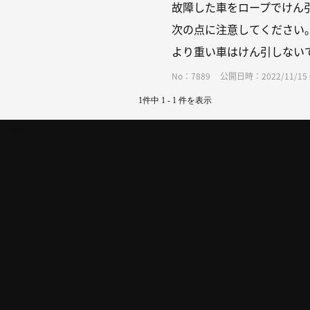
故障した⾞をロープでけん
次の点に注意してください
より重い⾞はけん引しないで
No：7889
公開日時：2022/11/15 0
1件中 1 - 1 件を表示
TOP