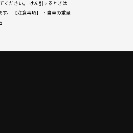
てください。 けん引するときは
す。 【注意事項】 ・⾃⾞の重量
示