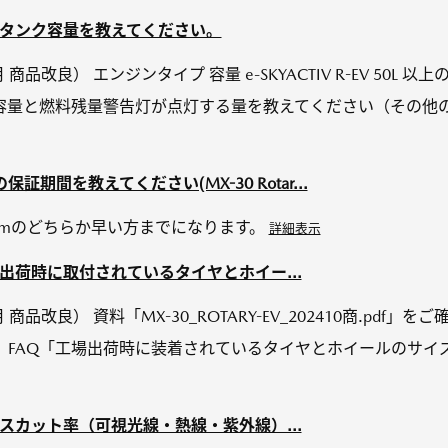
V】燃料タンク容量を教えてください。
10月 商品改良） エンジンタイプ 容量 e-SKYACTIV R-EV 5
ク容量と燃料残量警告灯が点灯する量を教えてください（その他
期間を教えてください(MX-30 Rotar...
Kmのどちらか早い方までになります。
詳細表示
V】工場出荷時に取付されているタイヤとホイー...
0月 商品改良） 資料「MX-30_ROTARY-EV_202410商.pd
、FAQ「工場出荷時に装着されているタイヤとホイールのサイ
V】ガラスカット率（可視光線・熱線・紫外線）...