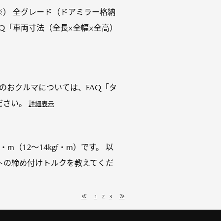
m（※） 全グレード（ドアミラー格納
AQ「車両寸法（全長×全幅×全高）
以前のおクルマについては、FAQ「タ
ださい。
詳細表示
・m（12～14kgf・m）です。 以
トの締め付けトルクを教えてくだ
≪
1
2
3
≫