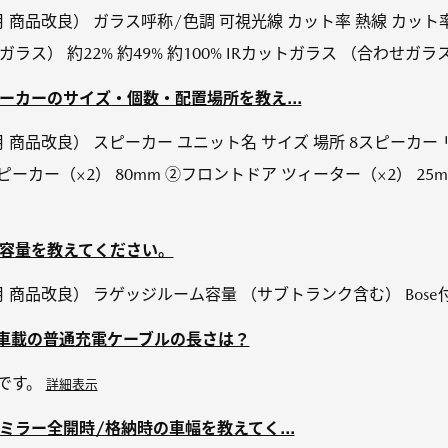
年10月 商品改良） ガラス呼称/色調 可視光線 カット率 熱線 カッ
ス） 約22% 約49% 約100% IRカットガラス （合わせガラス） 
V】スピーカーのサイズ・個数・配置場所を教え...
年10月 商品改良） スピーカー ユニット名 サイズ 場所 8スピーカー
カー（×2） 80mm ②フロントドア ツィーター（×2） 25mm
】荷室容量を教えてください。
0月 商品改良） ラゲッジルーム容量 （サブトランク含む） Bose付車 3
V）】車載の普通充電ケーブルの長さは？
mです。
詳細表示
】ドアミラー全開時/格納時の車幅を教えてく...