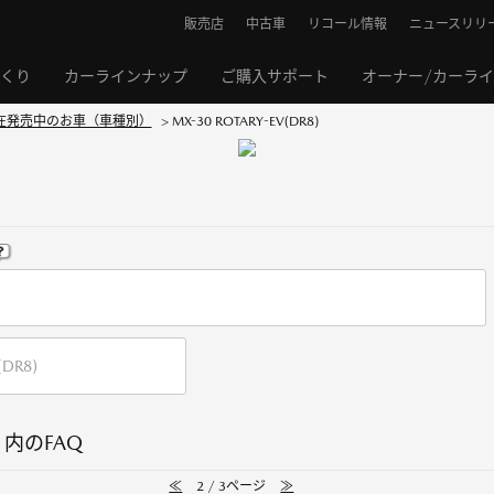
販売店
中古車
リコール情報
ニュースリリ
くり
カーラインナップ
ご購入サポート
オーナー/カーラ
在発売中のお車（車種別）
>
MX-30 ROTARY-EV(DR8)
』 内のFAQ
≪
2 / 3ページ
≫