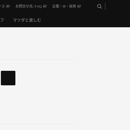
ース
お問合せ先/FAQ
企業・IR・採用
イフ
マツダと楽しむ