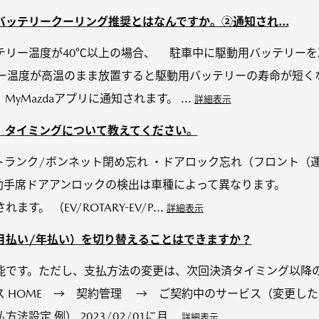
ッテリークーリング推奨とはなんですか。②通知され...
テリー温度が40℃以上の場合、 駐車中に駆動用バッテリー
ー温度が高温のまま放置すると駆動用バッテリーの寿命が短くな
yMazdaアプリに通知されます。 ...
詳細表示
、タイミングについて教えてください。
トランク/ボンネット閉め忘れ ・ドアロック忘れ（フロント（運
：助手席ドアアンロックの検出は車種によって異なります。
。 （EV/ROTARY-EV/P...
詳細表示
月払い/年払い）を切り替えることはできますか？
能です。ただし、支払方法の変更は、次回決済タイミング以降の
ス HOME → 契約管理 → ご契約中のサービス（変更し
設定 例） 2023/02/01に月...
詳細表示