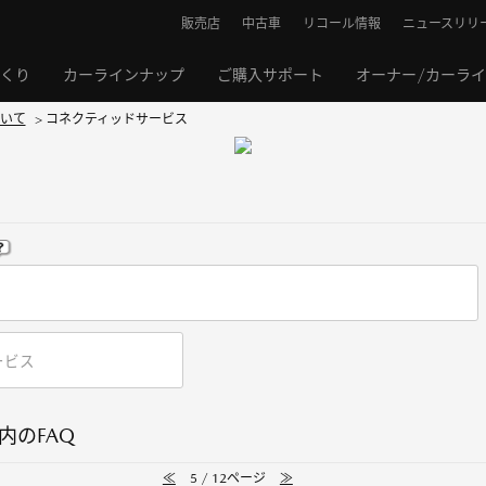
販売店
中古車
リコール情報
ニュースリリ
くり
カーラインナップ
ご購入サポート
オーナー/カーラ
いて
>
コネクティッドサービス
内のFAQ
≪
5 / 12ページ
≫