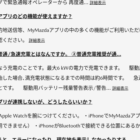
で緊急通報オペレーターから 再度通...
詳細表示
azdaアプリのどの機能が使えますか？
地送信等、MyMazdaアプリの中の多くの機能がご利用いただ
認ください。
詳細表示
通/急速充電とはなんですか。 ②普通充電推奨が通...
う充電のことです。最大6 kWの電力で充電できます。 駆動
始した場合､満充電状態になるまでの時間は約6時間です。 急
です。 駆動用バッテリー残量警告表示/警告...
詳細表示
azdaアプリが連携しないが、どうしたらいいか？
ple Watchを腕につけてください。 ・iPhoneでMyMaz
きません） ・iPhoneがBluetoothで接続できる位置にあ
ると、エラーになったり、現在地を表示しなかったりする。