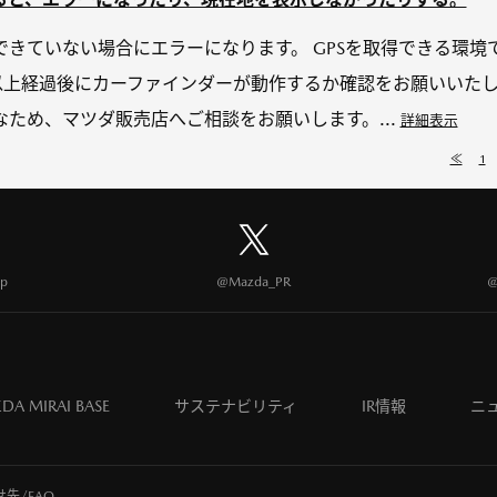
きていない場合にエラーになります。 GPSを取得できる環境
、 1分以上経過後にカーファインダーが動作するか確認をお願いいた
ため、マツダ販売店へご相談をお願いします。...
詳細表示
≪
1
p
@Mazda_PR
@
DA MIRAI BASE
サステナビリティ
IR情報
ニ
先/FAQ