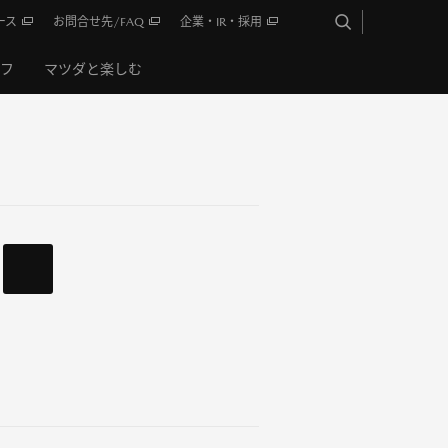
ース
お問合せ先/FAQ
企業・IR・採用
イフ
マツダと楽しむ