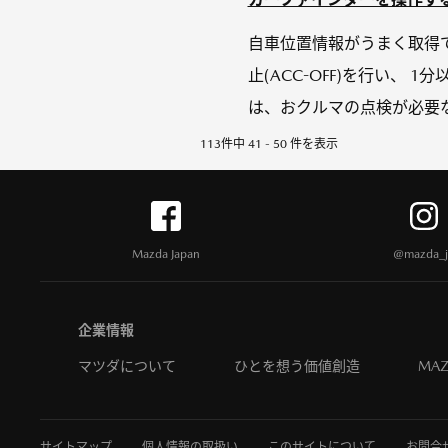
自車位置情報がうまく取得で
止(ACC-OFF)を行い
は、おクルマの点検が必要な
113件中 41 - 50 件を表示
Mazda Japan
@mazda_j
企業情報
マツダについて
ひとを想う価値創造
MAZ
サイトマップ
個人情報の取扱い
このサイトについて
お問合せ