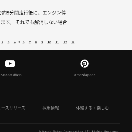
で約5分間走行後に、エンジン停
します。 それでも解消しない場合
2
3
4
5
6
7
8
9
10
11
12
≫
MazdaOfficial
@mazdajapan
ュースリリース
採用情報
体験する・楽しむ
© Mazda Motor Corporation All Rights Reserved.