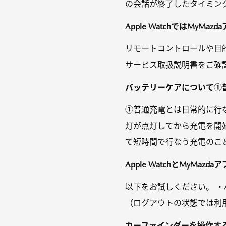
の会話が終了したタイミング
Apple WatchではMyM
リモートコントロールや目的
サービス取扱説明書をご確
バッテリーケアについて①普
①普通充電とは日常的に行な
灯が点灯してから充電を開
て短時間で行なう充電のこと
Apple WatchとMyM
以下をお試しください。 ・Ap
（ログアウトの状態では利用で
カーファインダーを操作す