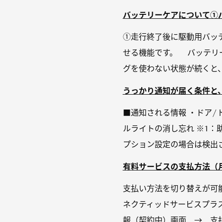
バッテリーケアについて①バ
①走行終了後に駆動用バッ
せる機能です。 バッテリ
グを使わない状態が続くと、M
うっかり通知が届く条件と
■通知される情報 ・ドア/
ルライトの消し忘れ ※1
プション設定の場合は検出されます
有料サービスの支払方法（
支払い方法を切り替えが可
ネクティッドサービスプラ
報（契約中）画面 → 支払方法