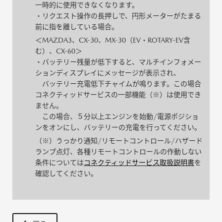
一時的に使用できなくなります。
・リクエスト操作の長押しで、円形メーターがたまる
前に指を離している場合。
＜MAZDA3、CX-30、MX-30（EV・ROTARY-EV含
む）、CX-60＞
・バッテリー残量が低下すると、マルチインフォメー
ションディスプレイにメッセージが表示され、
バッテリー充電低下チャイムが鳴ります。この場合
コネクティッドサービスの一部機能（※）は使用でき
ません。
この場合、５分以上エンジンを始動/電源ポジショ
ンをオンにし、バッテリーの充電を行ってください。
（※）うっかり通知/リモートコントロール/ハザード
ランプ点灯、各種リモートコントロールの作動しない
条件については
コネクティッドサービス取扱説明書
を
確認してください。