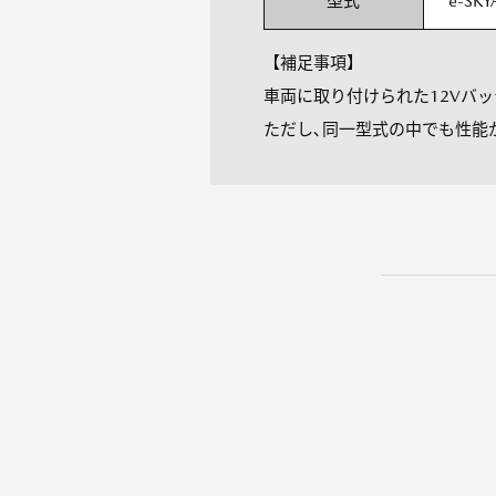
型式
e-SKY
【補足事項】
車両に取り付けられた12Vバ
ただし､同一型式の中でも性能