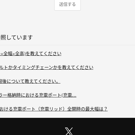
参照しています
長×全幅×全高)を教えてください
グベルトかタイミングチェーンかを教えてください
効期限後について教えてください。
アミラー格納時における充電ポート(充電...
時における充電ポート（充電リッド）全開時の最大幅は？