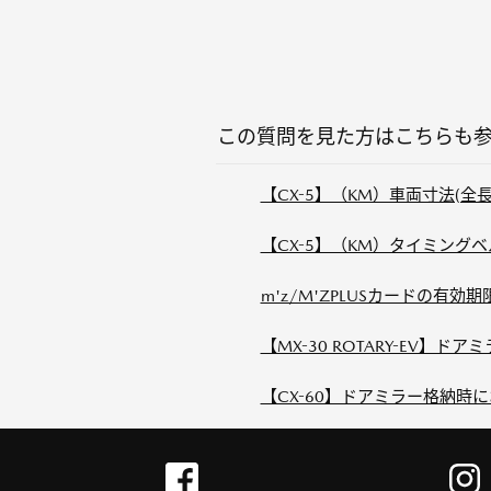
この質問を見た方はこちらも
【CX-5】（KM）車両寸法(全
【CX-5】（KM）タイミン
m'z/M'ZPLUSカードの有
【MX-30 ROTARY-EV】ド
【CX-60】ドアミラー格納