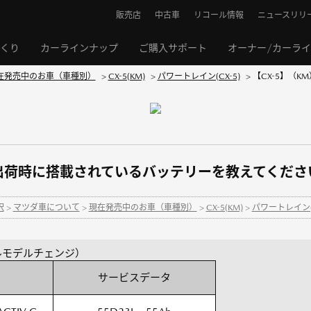
販売店
中古車
リコール情報
ニュースリリ
くり
カーラインナップ
ご購入サポート
オーナー/カーラ
在発売中のお車（車種別）
>
CX-5(KM)
>
パワートレイン(CX-5)
>
【CX-5】（
場出荷時に搭載されているバッテリーを教えてくださ
択
>
マツダ車について
>
現在発売中のお車（車種別）
>
CX-5(KM)
>
パワートレイン(C
 フルモデルチェンジ）
サービスデータ