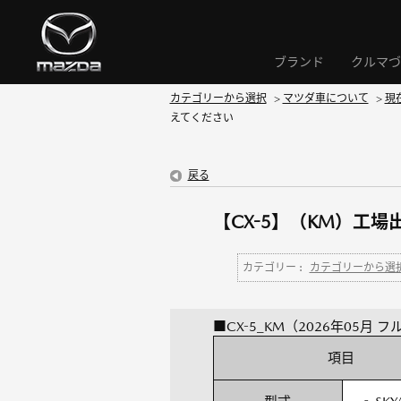
ブランド
クルマづ
カテゴリーから選択
>
マツダ車について
>
現
えてください
戻る
【CX-5】（KM）工
カテゴリー :
カテゴリーから選
■CX-5_KM（2026年05月
項目