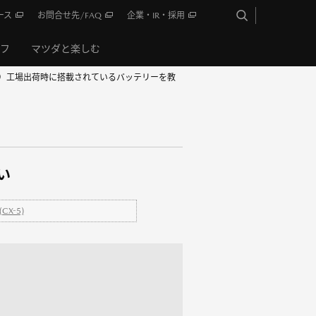
ース
お問合せ先/FAQ
企業・IR・採用
イフ
マツダと楽しむ
KM）工場出荷時に搭載されているバッテリーを教
い
X-5)