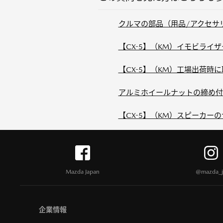
クルマの部品（用品/アクセサ
【CX-5】（KM）イモビライ
【CX-5】（KM）工場出荷時
アルミホイールナットの締め付
【CX-5】（KM）スピーカー
Mazda Japan
@mazda_j
企業情報