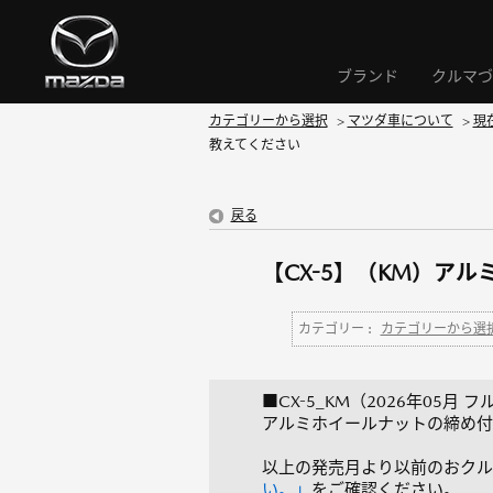
ブランド
クルマづ
カテゴリーから選択
>
マツダ車について
>
現
教えてください
戻る
【CX-5】（KM）ア
カテゴリー :
カテゴリーから選
■CX-5_KM（2026年05月
アルミホイールナットの締め付けト
以上の発売月より以前のおクル
い。」
をご確認ください。