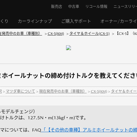
販売店
中古車
リコール情報
ニュースリリ
くり
カーラインナップ
ご購入サポート
オーナー/カーラ
在発売中のお車（車種別）
>
CX-5(KM)
>
タイヤ＆ホイール(CX-5)
>
【CX-5】
ルミホイールナットの締め付けトルクを教えてくださ
択
>
マツダ車について
>
現在発売中のお車（車種別）
>
CX-5(KM)
>
タイヤ＆ホイール(
 フルモデルチェンジ）
ルクは、127.5N・m(13kgf・m)です。
マについては、FAQ
「【その他の車種】アルミホイールナットの