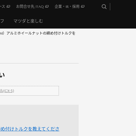
ース
お問合せ先/FAQ
企業・IR・採用
イフ
マツダと楽しむ
（KM）アルミホイールナットの締め付けトルクを
い
CX-5)
締め付けトルクを教えてくださ