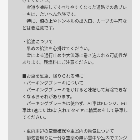
けてください。
雪道や凍結してすべりやすくなった道路での急ブレ
ーキは、たいへん危険です。
特に、橋の上やトンネルの出入口、カーブの手前な
どは要注意です。
・給油について
早めの給油を心掛けてください。
雪による通行止めや大渋滞に巻き込まれる可能性が
あります。残燃料にご注意ください。
■お車を駐車、降りられる時に
・パーキングブレーキについて
パーキングブレーキをかけると凍結して解除できな
くなるおそれがあります。
パーキングブレーキは使わず、AT車はPレンジ、MT
車は1速またはRに入れてタイヤに輪留めをして駐車し
てください。
・車両周辺の空間確保や車室内の換気について
排気管周りに十分な空間の無い雪中や室内でエンジ