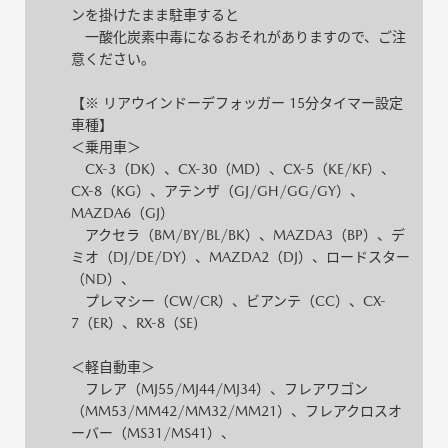
ンを掛けたまま駐車すると
一酸化炭素中毒になるおそれがありますので、ご注
意ください。
【※ リアウインドーデフォッガー 15分タイマー設定
車種】
＜乗用車＞
CX-3（DK）、CX-30（MD）、CX-5（KE/KF）、
CX-8（KG）、アテンザ（GJ/GH/GG/GY）、
MAZDA6（GJ）
アクセラ（BM/BY/BL/BK）、MAZDA3（BP）、デ
ミオ（DJ/DE/DY）、MAZDA2（DJ）、ロードスター
（ND）、
プレマシー（CW/CR）、ビアンテ（CC）、CX-
7（ER）、RX-8（SE)
＜軽自動車＞
フレア（MJ55/MJ44/MJ34）、フレアワゴン
（MM53/MM42/MM32/MM21）、フレアクロスオ
ーバー（MS31/MS41）、