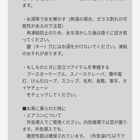
ます。
・お湯等で氷を解かす（熱湯の場合、ガラス割れの可
能性があるので注意）
再凍結防止のため、氷を溶かした後は直ぐに拭き取
ってください。
鍵（キー）穴にはお湯をかけないでください。凍結
のおそれがあります。
・もしものときに役立つアイテムを準備する
ブースターケーブル、スノースクレーパ、懐中電
灯、けん引ロープ、スコップ、毛布、長靴、軍手、タ
イヤチェーン
をチェックしてください。
■お車に乗られた時に
・エアコンについて
外気導入でご使用ください。内気循環では窓が曇り
ます。外気導入でも、
暖房性能は確保されています。（外気温0℃以下で