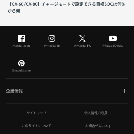
【CX-60/CX-80】チャージモードで設定できる目標SOCは何%
から何...
Mazda Japan
@mazda_jp
@Mazda_PR
@MazdaOfficial
@mazdajapan
企業情報
マツダについて
サイトマップ
個人情報の取扱い
このサイトについて
お問合せ先/FAQ
ひとを想う価値創造