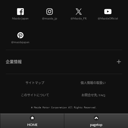
Mazda Japan
@mazda_jp
@Mazda_PR
@MazdaOfficial
@mazdajapan
企業情報
マツダについて
サイトマップ
個人情報の取扱い
このサイトについて
お問合せ先/FAQ
ひとを想う価値創造
© Mazda Motor Corporation All Rights Reserved.
MAZDA MIRAI BASE
HOME
pagetop
サステナビリティ