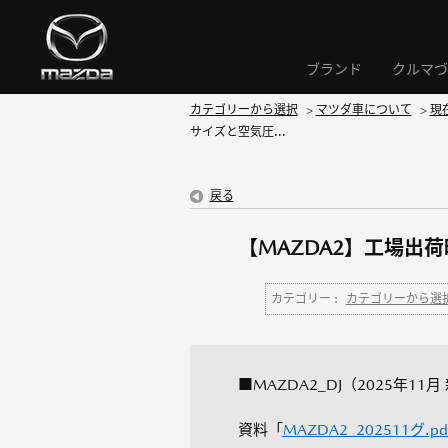
ブランド
クルマづ
カテゴリーから選択
>
マツダ車について
>
現
サイズと空気圧...
戻る
【MAZDA2】工場出
カテゴリー :
カテゴリーから選
■MAZDA2_DJ（2025年11
資料「
MAZDA2_202511グ.pd