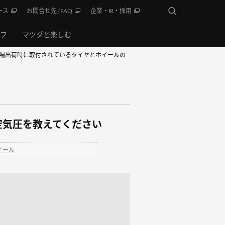
ース
お問合せ先/FAQ
企業・IR・採用
イフ
マツダと楽しむ
】工場出荷時に取付されているタイヤとホイールの
空気圧を教えてください
イール