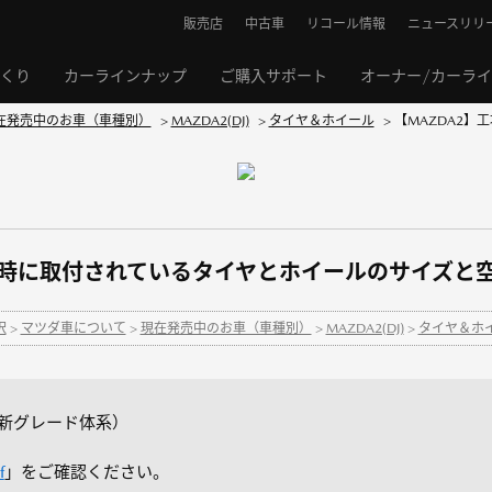
販売店
中古車
リコール情報
ニュースリリ
くり
カーラインナップ
ご購入サポート
オーナー/カーラ
在発売中のお車（車種別）
>
MAZDA2(DJ)
>
タイヤ＆ホイール
>
【MAZDA2
荷時に取付されているタイヤとホイールのサイズと
択
>
マツダ車について
>
現在発売中のお車（車種別）
>
MAZDA2(DJ)
>
タイヤ＆ホ
月 新グレード体系）
f
」をご確認ください。