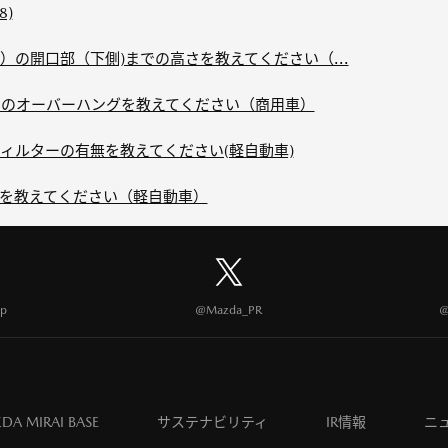
8)
の開口部（下側)までの高さを教えてください（...
のオーバーハングを教えてください（商用車）
ィルターの有無を教えてください(軽自動車)
を教えてください（軽自動車）
p
@Mazda_PR
@
DA MIRAI BASE
サステナビリティ
IR情報
ニ