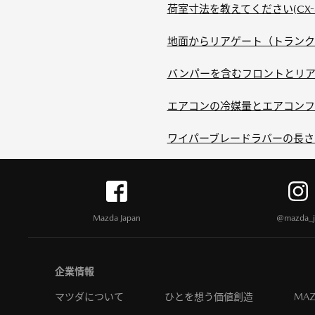
荷室寸法を教えてください(CX-
地面からリアゲート（トランク）
バンパーを含むフロントとリア
エアコンの冷媒量とエアコンフ
ワイパーブレードラバーの長さ
Mazda Japan
@mazda_j
企業情報
マツダについて
ひとを想う価値創造
MAZ