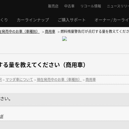
販売店
中古車
リコール情報
ニュースリリ
くり
カーラインナップ
ご購入サポート
オーナー/カーラ
在発売中のお車（車種別）
>
商用車
>
燃料残量警告灯が点灯する量を教えてくだ
する量を教えてください（商用車）
択
>
マツダ車について
>
現在発売中のお車（車種別）
>
商用車
さい。
f