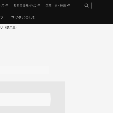
ース
お問合せ先/FAQ
企業・IR・採用
イフ
マツダと楽しむ
さい（商用車）