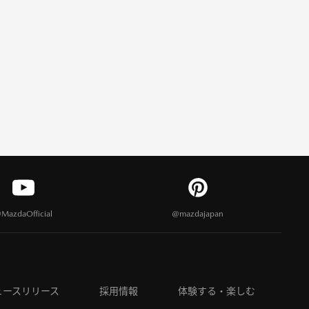
MazdaOfficial
@mazdajapan
ュースリリース
採用情報
体験する・楽しむ