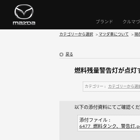
ブランド
クルマづ
カテゴリーから選択
>
マツダ車について
>
現
戻る
燃料残量警告灯が点灯
カテゴリー :
カテゴリーから選
以下の添付資料にてご確認くだ
添付ファイル :
6477_燃料タンク、警告灯.pd