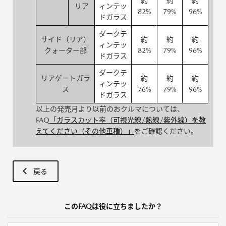
約
約
約
リア
ィンテッ
82%
79%
96%
ドガラス
ダークテ
サイド（リア）
約
約
約
ィンテッ
クォーター部
82%
79%
96%
ドガラス
ダークテ
リアゲートガラ
約
約
約
ィンテッ
ス
76%
79%
96%
ドガラス
以上の発売月より以前のおクルマについては、
FAQ
「ガラスカット率（可視光線/熱線/紫外線）を教
えてください（その他車種）」
をご確認ください。
戻る
このFAQは役に立ちましたか？