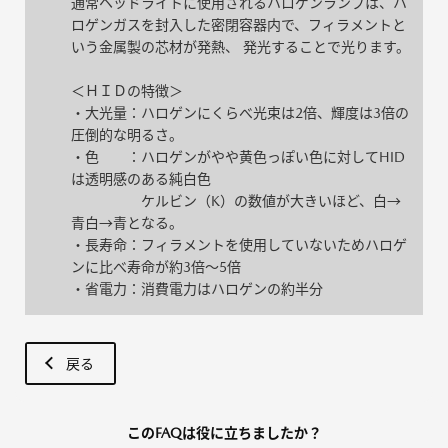
通常ヘッドライトに使用されるハロゲンランプは、ハ
ロゲンガスを封入した密閉容器内で、フィラメントと
いう金属製の芯材が発熱、 発光することで光ります。
＜ＨＩＤの特徴＞
・大光量：ハロゲンにくらべ光束は2倍、輝度は3倍の
圧倒的な明るさ。
・色 ：ハロゲンがやや黄色っぽい色に対してHID
は透明感のある純白色
ケルビン（K）の数値が大きいほど、白→
青白→青となる。
・長寿命：フィラメントを使用していないためハロゲ
ンに比べ寿命が約3倍～5倍
・省電力：消費電力はハロゲンの約半分
戻る
このFAQは役に立ちましたか？