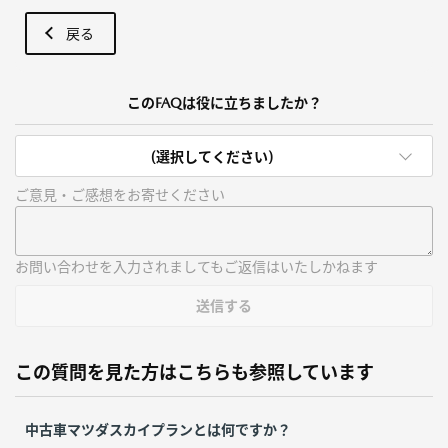
戻る
このFAQは役に立ちましたか？
(選択してください)
ご意見・ご感想をお寄せください
お問い合わせを入力されましてもご返信はいたしかねます
送信する
この質問を見た方はこちらも参照しています
中古車マツダスカイプランとは何ですか？