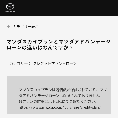
カテゴリー表示
マツダスカイプランとマツダアドバンテージ
ローンの違いはなんですか？
カテゴリー：
クレジットプラン・ローン
マツダスカイプランは残価額が保証されており、マツ
ダアドバンテージローンは保証されておりません。
各プランの詳細は以下URLにてご確認ください。
https://www.mazda.co.jp/purchase/credit-plan/