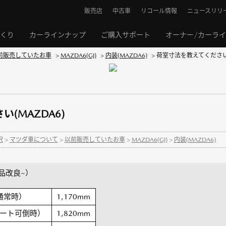
販売店
中古車
リコール情報
ニュースリリ
くり
カーラインナップ
ご購入サポート
オーナー/カーラ
前販売していたお車
>
MAZDA6(GJ)
>
内装(MAZDA6)
>
荷室寸法を教えてください(
(MAZDA6)
択
>
マツダ車について
>
以前販売していたお車
>
MAZDA6(GJ)
>
内装(MAZDA6)
商品改良~）
通常時）
1,170mm
ート可倒時）
1,820mm