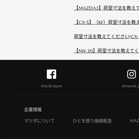
【MAZDA3】荷室寸法を教え
【CX-5】（KF）荷室寸法を教
荷室寸法を教えてください(CX-
【MX-30】荷室寸法を教えて
Mazda Japan
@mazda_j
企業情報
マツダについて
ひとを想う価値創造
MAZ