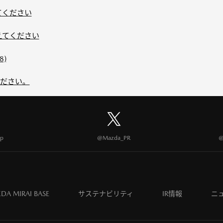
てください
えてください
8)
ください。
p
@Mazda_PR
@
DA MIRAI BASE
サステナビリティ
IR情報
ニ