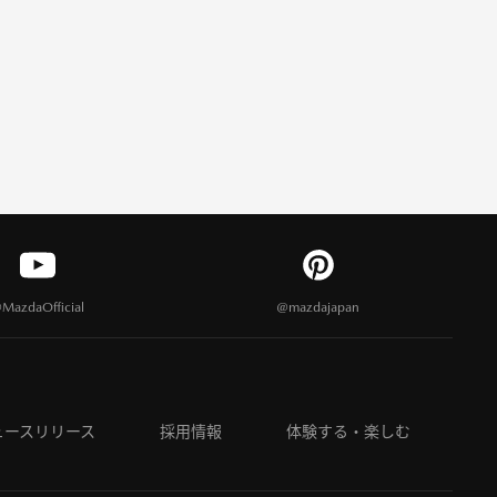
MazdaOfficial
@mazdajapan
ュースリリース
採用情報
体験する・楽しむ