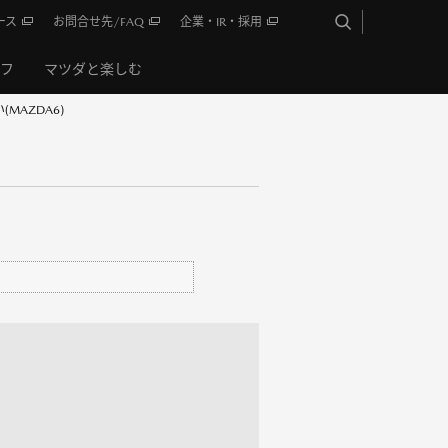
ース
お問合せ先/FAQ
企業・IR・採用
イフ
マツダと楽しむ
MAZDA6)