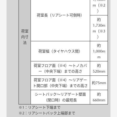
m（※2
）
荷室長（リアシート可倒時）
約
1,730m
荷室
m（※3
内寸
）
法
約
荷室幅（タイヤハウス間）
1,000m
m
荷室フロア面（※4）～トノカバ
約
ー（中央下端）までの高さ
520mm
荷室フロア面（※4）～リアゲー
約75mm
ト開口部（中央下端）までの高さ
シートバック～リアゲート壁面
約
（閉口時）の最短長
660mm
※1：リアシート下端まで
※2：リアシートバック上端部まで