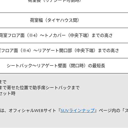
荷室長（リアシート可倒時）
荷室幅（タイヤハウス間）
荷室フロア面（※4）～トノカバー（中央下端）までの高さ
室フロア面（※4）～リアゲート開口部（中央下端）までの高さ
シートバック～リアゲート壁面（閉口時）の最短長
まで
まで寄せた位置で助手席シートバックまで
セット時
は、オフィシャルWEBサイト『
SUVラインナップ
』ページ内の「ス