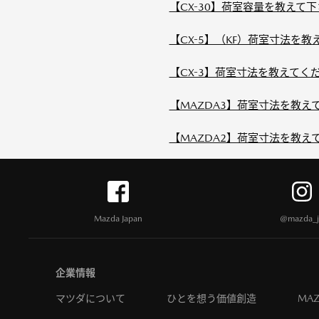
【CX-30】荷室容量を教えて
【CX-5】（KF）荷室寸法を教
【CX-3】荷室寸法を教えてく
【MAZDA3】荷室寸法を教え
【MAZDA2】荷室寸法を教え
Mazda Japan
@mazda_j
企業情報
マツダについて
ひとを想う価値創造
MAZ