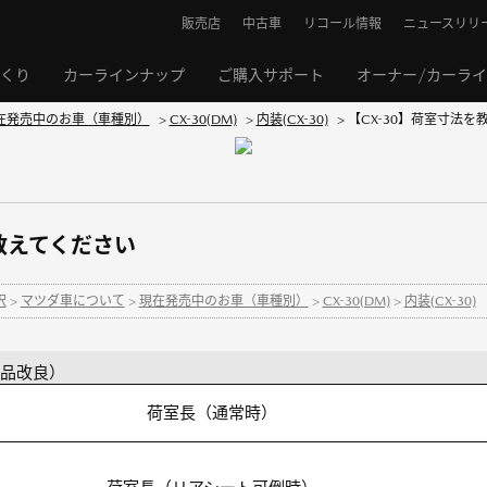
販売店
中古車
リコール情報
ニュースリリ
くり
カーラインナップ
ご購入サポート
オーナー/カーラ
在発売中のお車（車種別）
>
CX-30(DM)
>
内装(CX-30)
>
【CX-30】荷室寸法を
を教えてください
択
>
マツダ車について
>
現在発売中のお車（車種別）
>
CX-30(DM)
>
内装(CX-30)
 商品改良）
荷室長（通常時）