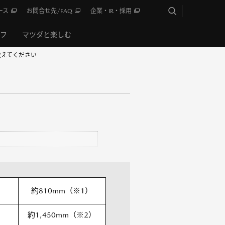
ース
お問合せ先/FAQ
企業・IR・採用
イフ
マツダと楽しむ
教えてください
約810mm（※1）
約1,450mm（※2）