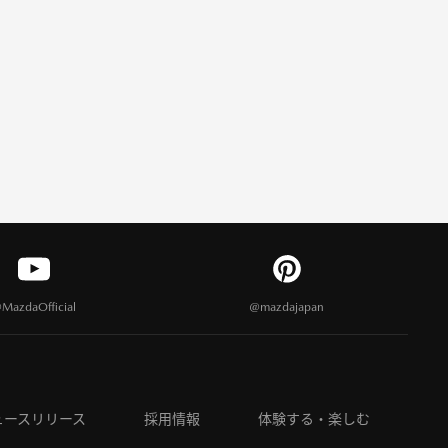
MazdaOfficial
@mazdajapan
ュースリリース
採用情報
体験する・楽しむ