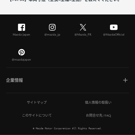
Mazda Japan
@mazda_jp
@Mazda_PR
@MazdaOfficial
@mazdajapan
企業情報
マツダについて
サイトマップ
個人情報の取扱い
このサイトについて
お問合せ先/FAQ
ひとを想う価値創造
© Mazda Motor Corporation All Rights Reserved.
MAZDA MIRAI BASE