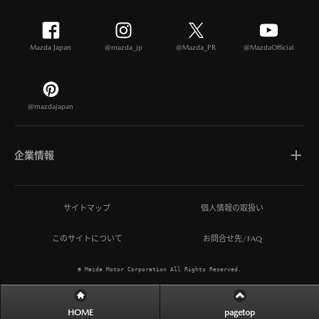
Mazda Japan
@mazda_jp
@Mazda_PR
@MazdaOfficial
@mazdajapan
企業情報
マツダについて
サイトマップ
個人情報の取扱い
このサイトについて
お問合せ先/FAQ
ひとを想う価値創造
© Mazda Motor Corporation All Rights Reserved.
MAZDA MIRAI BASE
HOME
pagetop
サステナビリティ