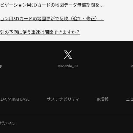
ゲーション用SDカードの地図データ無償期間を...
ン用SDカードの地図更新で反映（追加・修正）...
刻の予測に使う車速は調節できますか？
p
@Mazda_PR
@
DA MIRAI BASE
サステナビリティ
IR情報
ニ
先/FAQ