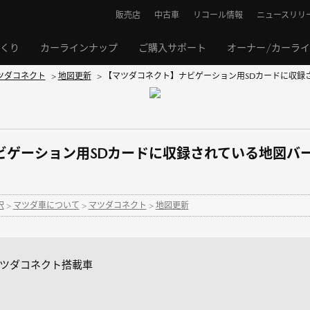
販売店
中古車
リコール情報
ニュースリリ
くり
カーラインナップ
ご購入サポート
オーナー/カーラ
ツダコネクト
>
地図更新
>
【マツダコネクト】ナビゲーション用SDカードに収録さ
ビゲーション用SDカードに収録されている地図バ
択
>
マツダ車について
>
マツダコネクト
>
地図更新
マツダコネクト搭載車