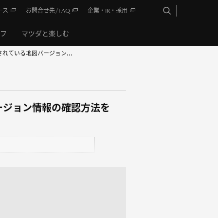
ース
お問合せ先/FAQ
企業・IR・採用
イフ
マツダと楽しむ
れている地図バージョン...
ージョン情報の確認方法を