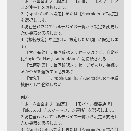
1.ホーム画面より【設定】－【通信】－【スマートフ
ォン連携】を選択します。
2.【Apple CarPlay設定】または【AndroidAuto™設定】
を選択します。
3.現在登録されているデバイス一覧から設定を変更し
たい機器を選択します。
4.【接続設定】を選択し、設定したい項目に設定しま
す。
【常に有効】：毎回確認メッセージはでず、自動的
にApple CarPlay / AndroidAuto™ に接続される
【毎回確認】：毎回確認メッセージがあり、接続す
るか否かを選択する必要あり
【無効】 ：Apple CarPlay / AndroidAuto™ 接続
機器として登録しない
例2）
1.ホーム画面より【設定】－【モバイル機器連携】－
【Bluetooth / スマートフォン連携】を選択します。
2.現在登録されているデバイス一覧から設定を変更し
たい機器を選択します。
3.【Apple CarPlay設定】または【AndroidAuto™設定】