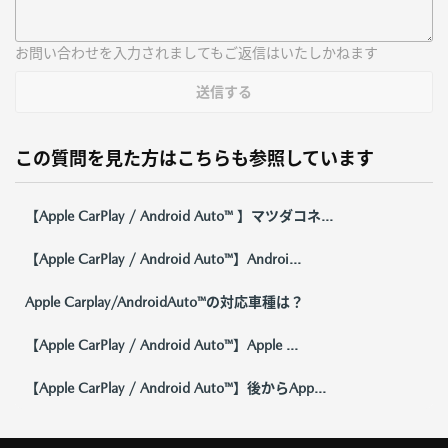
お問い合わせを入力されましてもご返信はいたしかねます
送信する
この質問を見た方はこちらも参照しています
【Apple CarPlay / Android Auto™ 】マツダコネ...
【Apple CarPlay / Android Auto™】Androi...
Apple Carplay/AndroidAuto™の対応車種は？
【Apple CarPlay / Android Auto™】Apple ...
【Apple CarPlay / Android Auto™】後からApp...