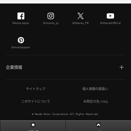
Mazda Japan
@mazda_jp
@Mazda_PR
@MazdaOfficial
@mazdajapan
企業情報
マツダについて
サイトマップ
個人情報の取扱い
このサイトについて
お問合せ先/FAQ
ひとを想う価値創造
© Mazda Motor Corporation All Rights Reserved.
MAZDA MIRAI BASE