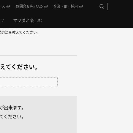
ース
お問合せ先/FAQ
企業・IR・採用
イフ
マツダと楽しむ
続方法を教えてください。
えてください。
が出来ます。
してください。
。