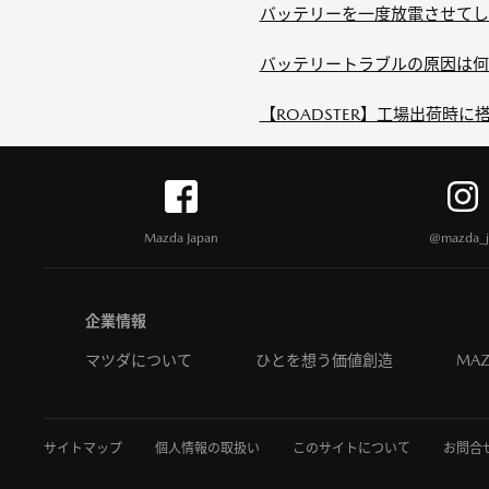
バッテリーを一度放電させてし
バッテリートラブルの原因は何
【ROADSTER】工場出荷時
Mazda Japan
@mazda_j
企業情報
マツダについて
ひとを想う価値創造
MAZ
サイトマップ
個人情報の取扱い
このサイトについて
お問合せ