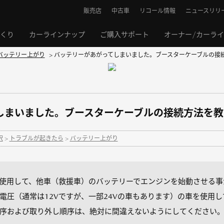
販売店
中古車
リコール情報
ニュースリリ
くり
カーラインナップ
ご購入サポート
オーナー/カーラ
バッテリー上がり
>
バッテリーがあがってしまいました。ブースターケーブルの接
しまいました。ブースターケーブルの接続方法を教
択
>
トラブルが起きたら
>
バッテリー上がり
使用して、他車（救援車）のバッテリーでエンジンを始動させる事
電圧（通常は12Vですが、一部24Vの車もあります）の車を使用
序および取り外し順序は、絶対に間違えないようにしてください