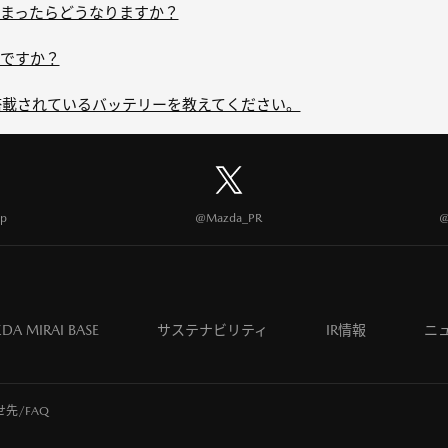
まったらどうなりますか？
ですか？
に搭載されているバッテリーを教えてください。
p
@Mazda_PR
@
DA MIRAI BASE
サステナビリティ
IR情報
ニ
先/FAQ