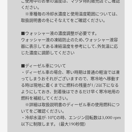
ご使用中のお車の濃度は、マツダ特約販売店でご確認
ください。
※車種毎の冷却水濃度と使用温度範囲については、
取扱説明書の冬にそなえてをご確認ください。
■ウォッシャー液の濃度調整が必要です。
ウォッシャー液の凍結防止のため､ウォッシャー液容
器に表示してある凍結温度を参考にして､外気温に応
じた濃度に調節してください
■ディーゼル車について
・ディーゼル車の場合、寒い時期は普通の軽油では凍
ってしまうおそれがございますので、寒冷地へ移動す
る時は現地に着くまでに燃料の残量が1/2以下になる
ようにしておき、到着後はできるだけ早く寒冷地用の
燃料を補給してください。
※詳細は取扱説明書のディーゼル車の使用燃料につ
いてをご確認ください。
・冷却水温が-10℃の時、エンジン回転数は3,000 rpm
以下に制限します。 (最大190秒間）