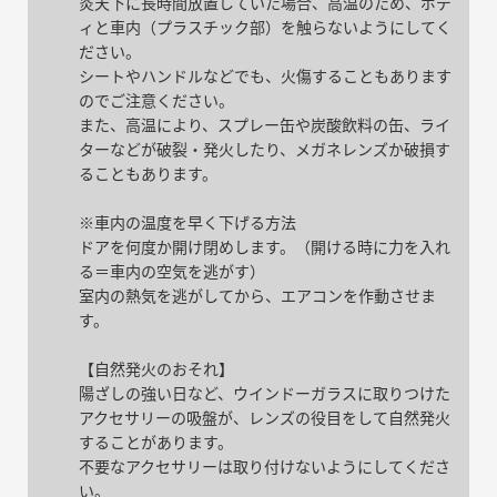
炎天下に長時間放置していた場合、高温のため、ボデ
ィと車内（プラスチック部）を触らないようにしてく
ださい。
シートやハンドルなどでも、火傷することもあります
のでご注意ください。
また、高温により、スプレー缶や炭酸飲料の缶、ライ
ターなどが破裂・発火したり、メガネレンズか破損す
ることもあります。
※車内の温度を早く下げる方法
ドアを何度か開け閉めします。（開ける時に力を入れ
る＝車内の空気を逃がす）
室内の熱気を逃がしてから、エアコンを作動させま
す。
【自然発火のおそれ】
陽ざしの強い日など、ウインドーガラスに取りつけた
アクセサリーの吸盤が、レンズの役目をして自然発火
することがあります。
不要なアクセサリーは取り付けないようにしてくださ
い。