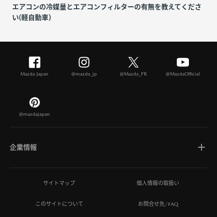
エアコンの冷媒量とエアコンフィルターの有無を教えてくださ
い(軽自動車)
Mazda Japan
@mazda_jp
@Mazda_PR
@MazdaOfficial
@mazdajapan
企業情報
マツダについて
サイトマップ
個人情報の取扱い
このサイトについて
お問合せ先/FAQ
ひとを想う価値創造