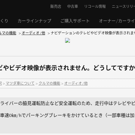
販売店
中古車
リコール情報
ニュースリリ
くり
カーラインナップ
ご購入サポート
オーナー/カーラ
ルマの機能
>
オーディオ/他
>
ナビゲーションのテレビやビデオ映像が表示されま
ビやビデオ映像が表示されません。どうしてですか
択
>
マツダ車について
>
クルマの機能
>
オーディオ/他
ライバーの脇見運転防止など安全運転のため、走行中はテレビやビ
車速0㎞/hでパーキングブレーキをかけているとき（一部車種は加