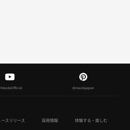
MazdaOfficial
@mazdajapan
ュースリリース
採用情報
体験する・楽しむ