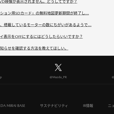
VD映像が表示されません。どうしてですか？
ョン用SDカード」の無料地図更新期間が終了し...
、搭載しているモーターの数にちがいがあるようで...
イ表示をOFFにするにはどうしたらいいですか？
知らせを確認する方法を教えてほしい。
p
@Mazda_PR
@
DA MIRAI BASE
サステナビリティ
IR情報
ニ