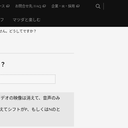
ース
お問合せ先/FAQ
企業・IR・採用
イフ
マツダと楽しむ
せん。どうしてですか？
？
デオの映像は消えて、音声のみ
えてシフトがP、もしくはNのと