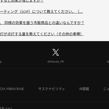
すると効果が増しますか？
ティング（SOP）について教えてください。（...
、 同様の効果を謳う市販商品との違いなんですか？
灯が点灯する量を教えてください（その他の車種）
p
@Mazda_PR
@
DA MIRAI BASE
サステナビリティ
IR情報
ニ
先/FAQ