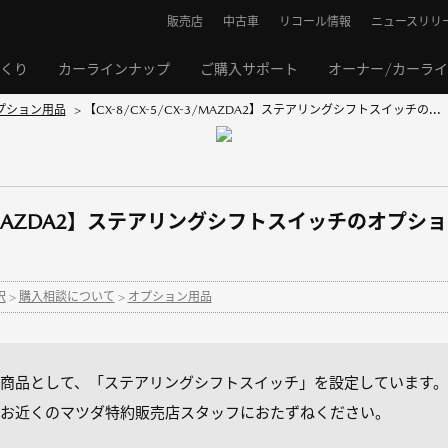
販売店
中古車
リコール情報
ニュースリリ
くり
カーラインナップ
ご購入サポート
オーナー/カーラ
プション用品
>
【CX-8/CX-5/CX-3/MAZDA2】ステアリングシフトスイッチの...
X-3/MAZDA2】ステアリングシフトスイッチのオ
択
>
購入相談について
>
オプション用品
商品として、「ステアリングシフトスイッチ」を設定しています。
お近くのマツダ特約販売店スタッフにおたずねください。