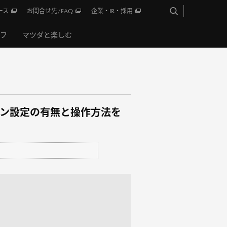
ース
お問合せ先/FAQ
企業・IR・採用
イフ
マツダと楽しむ
プション設定の有無と操作方法を