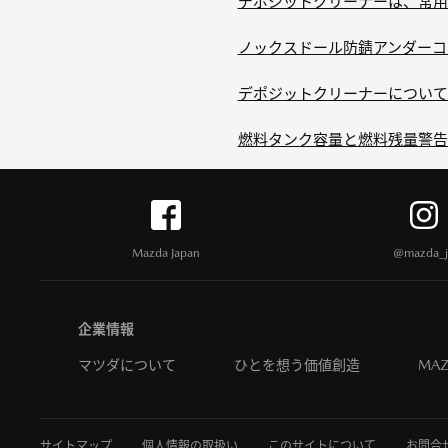
デポジットクリーナーは、常用
ノックスドール防錆アンダーコー
デポジットクリーナーについて
燃料タンク容量と燃料残量警告
Mazda Japan
@mazda_j
企業情報
マツダについて
ひとを想う価値創造
MAZ
サイトマップ
個人情報の取扱い
このサイトについて
お問合せ