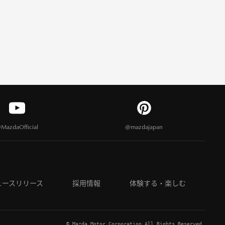
MazdaOfficial
@mazdajapan
ュースリリース
採用情報
体験する・楽しむ
© Mazda Motor Corporation All Rights Reserved.