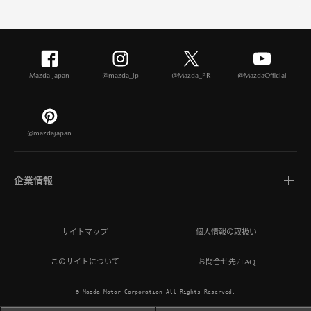
Mazda Japan
@mazda_jp
@Mazda_PR
@MazdaOfficial
@mazdajapan
企業情報
マツダについて
サイトマップ
個人情報の取扱い
このサイトについて
お問合せ先/FAQ
ひとを想う価値創造
© Mazda Motor Corporation All Rights Reserved.
MAZDA MIRAI BASE