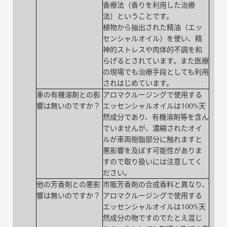
香療法（香りを利用した治療
法）ということです。
植物から抽出された精油（エッ
センシャルオイル）を使い、精
神的ストレスや肉体的不調を和
らげるとされています。また医療
の現場でも治療手段としても利用
されはじめています。
車の有機溶剤との影
アロマクルージングで使用する
響は無いのですか？
エッセンシャルオイルは100%天
然成分であり、有機溶剤等を含ん
でいませんが、濃縮されたオイ
ルが車両樹脂部分に触れますと
悪影響を及ぼす可能性がありま
すので取り扱いには注意してく
ださい。
他の芳香剤との悪影
市販芳香剤の合成香料と異なり、
響は無いのですか？
アロマクルージングで使用する
エッセンシャルオイルは100%天
然成分の物ですのでたとえ混じ