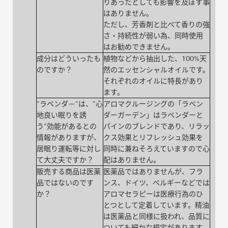
りあったとしても影響を及ぼす事
はありません。
ただし、芳香剤と比べて香りの強
さ・持続性が弱い為、同時使用
はお勧めできません。
成分はどういったも
植物などから抽出した、100%天
のですか？
然のエッセンシャルオイルです。
それぞれのオイルに特長があり
ます。
”ラベンダ－”は、”心
アロマクルージングの「ラベン
地良い眠りを誘
ダーガーデン」はラベンダーと
う”効能があるとの
パインのブレンドであり、リラッ
情報がありますが、
クス効果とリフレッシュ効果を
居眠り運転等に対し
同時に兼ねそろえていますので心
て大丈夫ですか？
配はありません。
販売する商品は医薬
医薬品ではありませんが、フラ
品ではないのです
ンス、ドイツ、ベルギーなどでは
か？
アロマセラピーは医療行為のひ
とつとして定着しています。精油
は医薬品と同様に扱われ、品質に
ついても細かな規定があります。