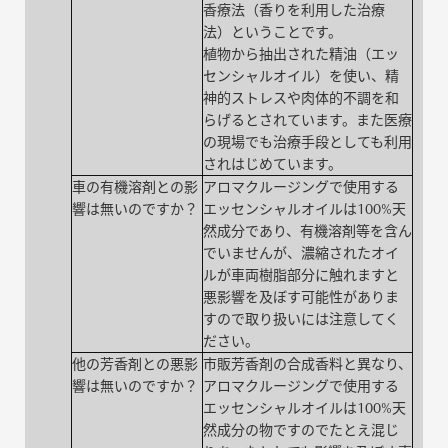
香療法（香りを利用した治療
法）ということです。
植物から抽出された精油（エッ
センシャルオイル）を使い、精
神的ストレスや肉体的不調を和
らげるとされています。また医療
の現場でも治療手段としても利用
されはじめています。
車の有機溶剤との影
アロマクルージングで使用する
響は無いのですか？
エッセンシャルオイルは100%天
然成分であり、有機溶剤等を含ん
でいませんが、濃縮されたオイ
ルが車両樹脂部分に触れますと
悪影響を及ぼす可能性がありま
すので取り扱いには注意してく
ださい。
他の芳香剤との悪影
市販芳香剤の合成香料と異なり、
響は無いのですか？
アロマクルージングで使用する
エッセンシャルオイルは100%天
然成分の物ですのでたとえ混じ