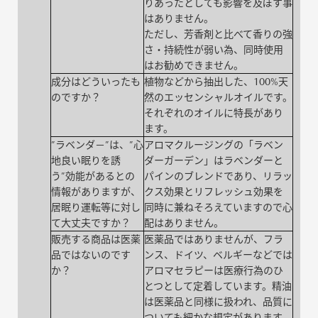
りあったとしても影響を及ぼす事
はありません。
ただし、芳香剤と比べて香りの強
さ・持続性が弱い為、同時使用
はお勧めできません。
成分はどういったも
植物などから抽出した、100%天
のですか？
然のエッセンシャルオイルです。
それぞれのオイルに特長があり
ます。
”ラベンダ－”は、”心
アロマクルージングの「ラベン
地良い眠りを誘
ダーガーデン」はラベンダーと
う”効能があるとの
パインのブレンドであり、リラッ
情報がありますが、
クス効果とリフレッシュ効果を
居眠り運転等に対し
同時に兼ねそろえていますので心
て大丈夫ですか？
配はありません。
販売する商品は医薬
医薬品ではありませんが、フラ
品ではないのです
ンス、ドイツ、ベルギーなどでは
か？
アロマセラピーは医療行為のひ
とつとして定着しています。精油
は医薬品と同様に扱われ、品質に
ついても細かな規定があります。