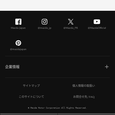
Mazda Japan
@mazda_jp
@Mazda_PR
@MazdaOfficial
@mazdajapan
企業情報
マツダについて
サイトマップ
個人情報の取扱い
このサイトについて
お問合せ先/FAQ
ひとを想う価値創造
© Mazda Motor Corporation All Rights Reserved.
MAZDA MIRAI BASE