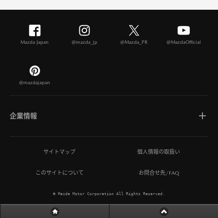
Mazda Japan
@mazda_jp
@Mazda_PR
@MazdaOfficial
@mazdajapan
企業情報
マツダについて
サイトマップ
個人情報の取扱い
このサイトについて
お問合せ先/FAQ
ひとを想う価値創造
© Mazda Motor Corporation All Rights Reserved.
MAZDA MIRAI BASE