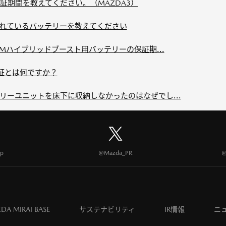
証期間を教えてください。（MAZDA3）
されているバッテリーを教えてください
、Mハイブリッドブースト用バッテリーの保証期...
証とは何ですか？
リーユニットを床下に収納しなかったのはなぜでし...
p
@Mazda_PR
@
DA MIRAI BASE
サステナビリティ
IR情報
ニ