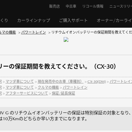
販売店
中古車
リコール情報
ニュースリリ
くり
カーラインナップ
ご購入サポート
オーナー/カーラ
ルマの機能
>
パワートレイン
>
リチウムイオンバッテリーの保証期間を教えてくださ
ーの保証期間を教えてください。（CX-30）
択
>
マツダ車について
>
現在発売中のお車（車種別）
>
CX-30(DM)
>
パワートレイン(
択
>
マツダ車について
>
クルマの機能
>
パワートレイン
択
>
アフターサービスについて
>
保証/延長保証
SKYACTIV G のリチウムイオンバッテリーの保証は特別保証の対象となり
は10万Kmのどちらか早い方までになります。