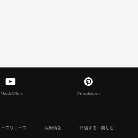
MazdaOfficial
@mazdajapan
ュースリリース
採用情報
体験する・楽しむ