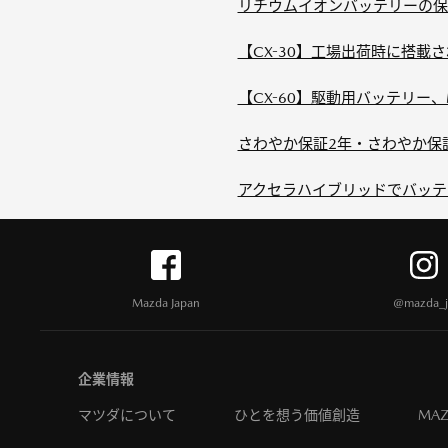
リチウムイオンバッテリーの保
【CX-30】工場出荷時に搭載
【CX-60】駆動用バッテリー
さわやか保証2年・さわやか保
アクセラハイブリッドでバッテ
Mazda Japan
@mazda_j
企業情報
マツダについて
ひとを想う価値創造
MAZ