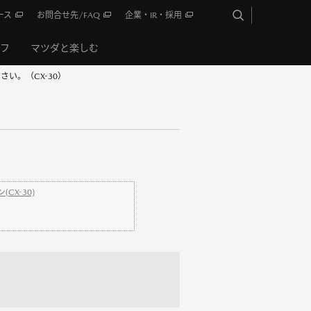
ース
お問合せ先/FAQ
企業・IR・採用
イフ
マツダと楽しむ
い。（CX-30）
CX-30)
、