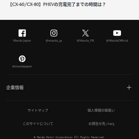
【CX-60/CX-80】PHEVの充電完了までの時間は？
Mazda Japan
@mazda_jp
@Mazda_PR
@MazdaOfficial
@mazdajapan
企業情報
マツダについて
サイトマップ
個人情報の取扱い
このサイトについて
お問合せ先/FAQ
ひとを想う価値創造
© Mazda Motor Corporation All Rights Reserved.