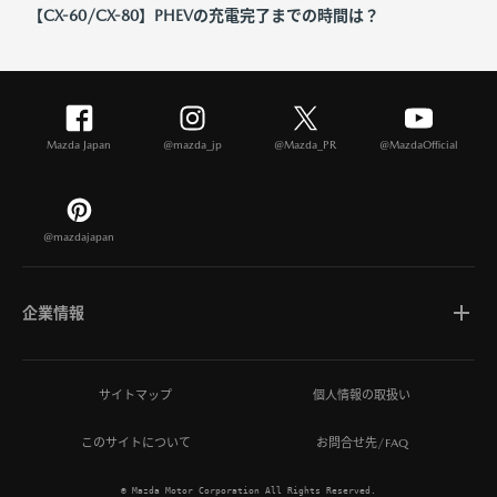
【CX-60/CX-80】PHEVの充電完了までの時間は？
Mazda Japan
@mazda_jp
@Mazda_PR
@MazdaOfficial
@mazdajapan
企業情報
マツダについて
サイトマップ
個人情報の取扱い
このサイトについて
お問合せ先/FAQ
ひとを想う価値創造
© Mazda Motor Corporation All Rights Reserved.