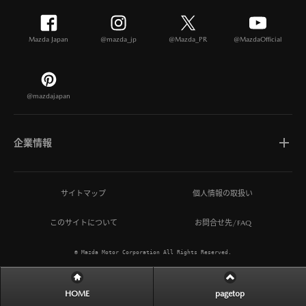
Mazda Japan
@mazda_jp
@Mazda_PR
@MazdaOfficial
@mazdajapan
企業情報
マツダについて
サイトマップ
個人情報の取扱い
このサイトについて
お問合せ先/FAQ
ひとを想う価値創造
© Mazda Motor Corporation All Rights Reserved.
MAZDA MIRAI BASE
HOME
pagetop
サステナビリティ