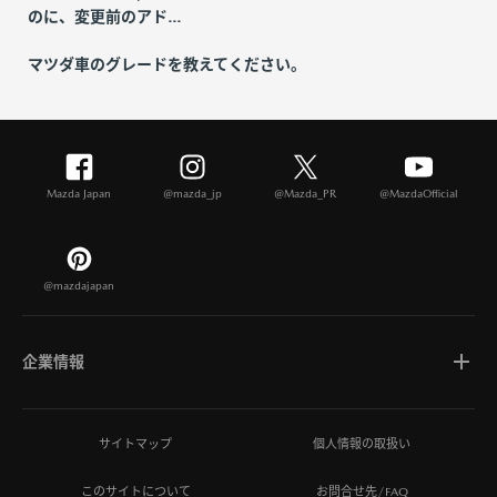
のに、変更前のアド...
マツダ車のグレードを教えてください。
Mazda Japan
@mazda_jp
@Mazda_PR
@MazdaOfficial
@mazdajapan
企業情報
マツダについて
サイトマップ
個人情報の取扱い
このサイトについて
お問合せ先/FAQ
ひとを想う価値創造