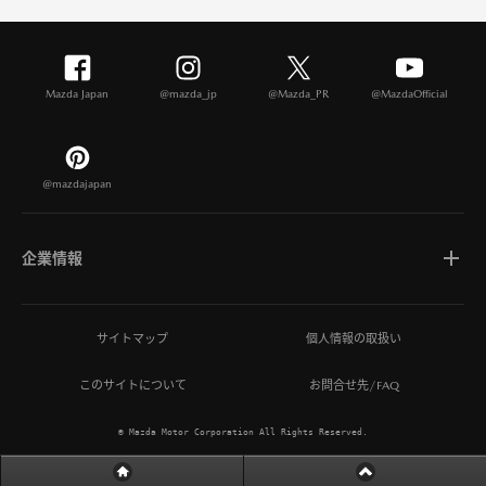
Mazda Japan
@mazda_jp
@Mazda_PR
@MazdaOfficial
@mazdajapan
企業情報
マツダについて
サイトマップ
個人情報の取扱い
このサイトについて
お問合せ先/FAQ
ひとを想う価値創造
© Mazda Motor Corporation All Rights Reserved.
MAZDA MIRAI BASE