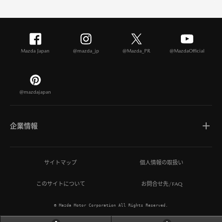
Mazda Japan
@mazda_jp
@Mazda_PR
@MazdaOfficial
@mazdajapan
企業情報
マツダについて
サイトマップ
個人情報の取扱い
このサイトについて
お問合せ先/FAQ
ひとを想う価値創造
© Mazda Motor Corporation All Rights Reserved.
MAZDA MIRAI BASE