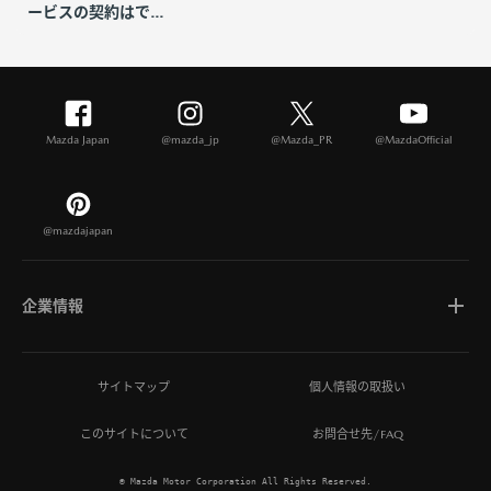
ービスの契約はで...
Mazda Japan
@mazda_jp
@Mazda_PR
@MazdaOfficial
@mazdajapan
企業情報
マツダについて
サイトマップ
個人情報の取扱い
このサイトについて
お問合せ先/FAQ
ひとを想う価値創造
© Mazda Motor Corporation All Rights Reserved.