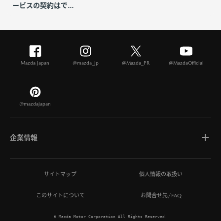
ービスの契約はで...
Mazda Japan
@mazda_jp
@Mazda_PR
@MazdaOfficial
@mazdajapan
企業情報
マツダについて
サイトマップ
個人情報の取扱い
このサイトについて
お問合せ先/FAQ
ひとを想う価値創造
© Mazda Motor Corporation All Rights Reserved.