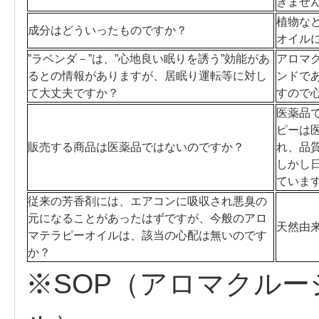
きませ
植物な
成分はどういったものですか？
オイル
”ラベンダ－”は、”心地良い眠りを誘う”効能があ
アロマ
るとの情報がありますが、居眠り運転等に対し
ンドで
て大丈夫ですか？
すので
医薬品
ピーは
販売する商品は医薬品ではないのですか？
れ、品
しかし
ていま
従来の芳香剤には、エアコンに吸収され悪臭の
元になることがあったはずですが、今般のアロ
天然由
マテラピーオイルは、該当の心配は無いのです
か？
※SOP（アロマクルー