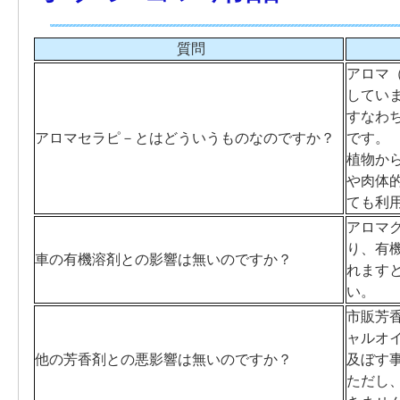
質問
アロマ（
してい
すなわ
アロマセラピ－とはどういうものなのですか？
です。
植物か
や肉体
ても利
アロマ
り、有
車の有機溶剤との影響は無いのですか？
れます
い。
市販芳
ャルオ
他の芳香剤との悪影響は無いのですか？
及ぼす
ただし