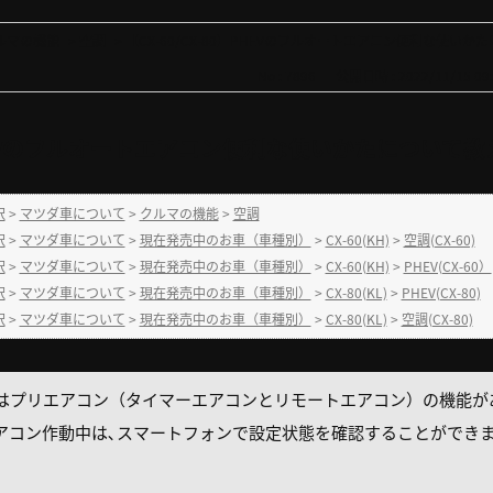
ルマの機能
>
空調
>
【CX-60/CX-80】PHEVのフルオートエアコン便利な使いかたに
No : 7896
公開日時 : 2022/11/15 09:
】PHEVのフルオートエアコン便利な使いかたについて
択
>
マツダ車について
>
クルマの機能
>
空調
択
>
マツダ車について
>
現在発売中のお車（車種別）
>
CX-60(KH)
>
空調(CX-60)
択
>
マツダ車について
>
現在発売中のお車（車種別）
>
CX-60(KH)
>
PHEV(CX-60）
択
>
マツダ車について
>
現在発売中のお車（車種別）
>
CX-80(KL)
>
PHEV(CX-80)
択
>
マツダ車について
>
現在発売中のお車（車種別）
>
CX-80(KL)
>
空調(CX-80)
にはプリエアコン（タイマーエアコンとリモートエアコン）の機能が
アコン作動中は､スマートフォンで設定状態を確認することができ